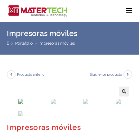
Saltar
al
contenido
Impresoras móviles
>
Portafolio
>
Impresoras móviles
Producto anterior
Siguiente producto
🔍
Impresoras móviles