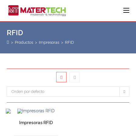
Saltar
al
contenido
RFID
>
Productos
>
Impresoras
>
RFID
Orden por defecto
Impresoras RFID