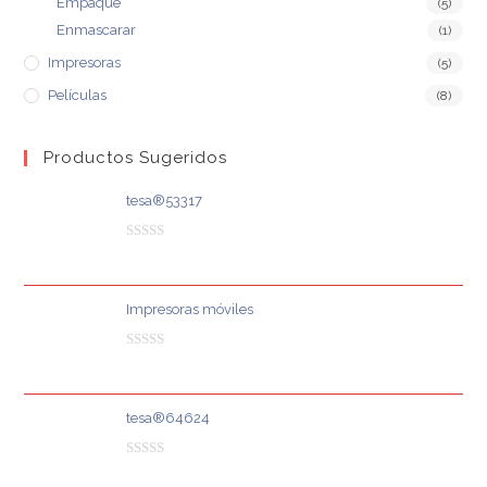
Empaque
(5)
Enmascarar
(1)
Impresoras
(5)
Películas
(8)
Productos Sugeridos
tesa®53317
V
a
l
Impresoras móviles
o
r
V
a
a
d
l
o
tesa®64624
o
e
r
n
V
a
0