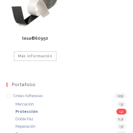
tesa®60950
Más información
Portafolio
Cintas Adhesivas
(29)
Marcación
(3)
Protección
(4)
Doble Faz
(13)
Reparación
(3)