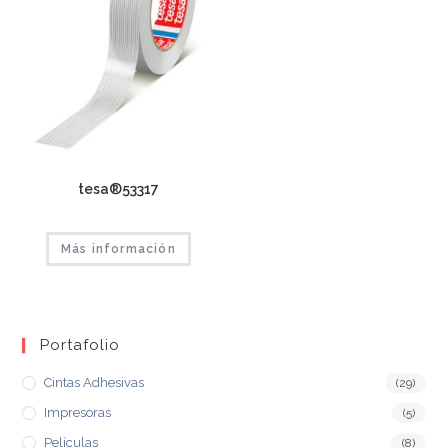
tesa®53317
Más información
Portafolio
Cintas Adhesivas
(29)
Impresoras
(5)
Películas
(8)