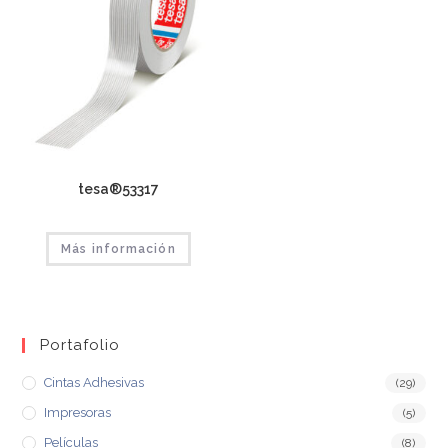
tesa®53317
Más información
Portafolio
Cintas Adhesivas
(29)
Impresoras
(5)
Películas
(8)