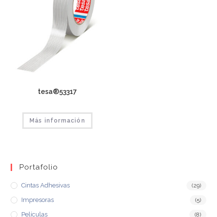
tesa®53317
Más información
Portafolio
Cintas Adhesivas
(29)
Impresoras
(5)
Películas
(8)