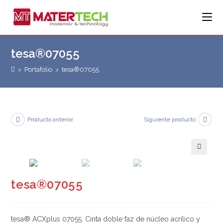
Saltar
al
contenido
tesa®07055
>
Portafolio
>
tesa®07055
Producto anterior
Siguiente producto
🔍
tesa®07055
tesa® ACXplus 07055. Cinta doble faz de núcleo acrílico y