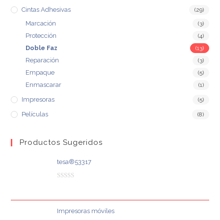
Cintas Adhesivas
(29)
Marcación
(3)
Protección
(4)
Doble Faz
(13)
Reparación
(3)
Empaque
(5)
Enmascarar
(1)
Impresoras
(5)
Películas
(8)
Productos Sugeridos
tesa®53317
V
a
l
Impresoras móviles
o